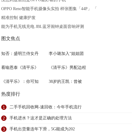
OPPO Reno智能手机摄像头实拍 样张图集「44P」 「
精准控制 健康护发
能为手机无线充电 JBL蓝牙闹钟桌面音响评测
图文焦点
知否：盛明兰侍女丹
李小璐加入“姐姐团
看喻恩泰《清平乐》
《清平乐》男配边程
《清平乐》：你可知
38岁的王凯：曾被
热度排行
1
二手手机回收网-速回收：今年手机流行
2
手机进水？这才是正确的处理方法
3
手机出货量连年下滑，5G能成为202