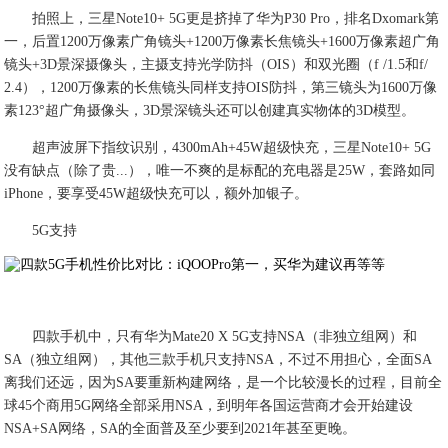
拍照上，三星Note10+ 5G更是挤掉了华为P30 Pro，排名Dxomark第
一，后置1200万像素广角镜头+1200万像素长焦镜头+1600万像素超广角
镜头+3D景深摄像头，主摄支持光学防抖（OIS）和双光圈（f /1.5和f/
2.4），1200万像素的长焦镜头同样支持OIS防抖，第三镜头为1600万像
素123°超广角摄像头，3D景深镜头还可以创建真实物体的3D模型。
超声波屏下指纹识别，4300mAh+45W超级快充，三星Note10+ 5G
没有缺点（除了贵...），唯一不爽的是标配的充电器是25W，套路如同
iPhone，要享受45W超级快充可以，额外加银子。
5G支持
四款手机中，只有华为Mate20 X 5G支持NSA（非独立组网）和
SA（独立组网），其他三款手机只支持NSA，不过不用担心，全面SA
离我们还远，因为SA要重新构建网络，是一个比较漫长的过程，目前全
球45个商用5G网络全部采用NSA，到明年各国运营商才会开始建设
NSA+SA网络，SA的全面普及至少要到2021年甚至更晚。