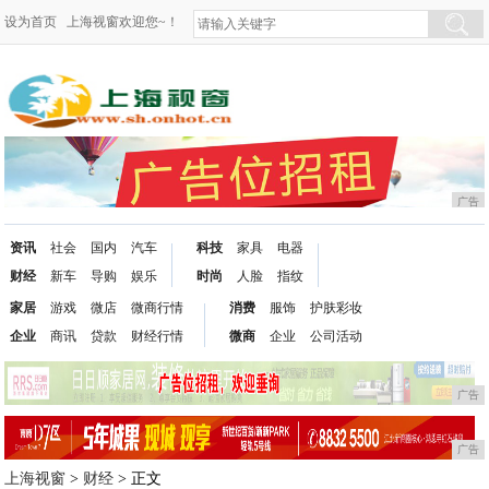
设为首页
上海视窗欢迎您~！
广告
资讯
社会
国内
汽车
科技
家具
电器
财经
新车
导购
娱乐
时尚
人脸
指纹
家居
游戏
微店
微商行情
消费
服饰
护肤彩妆
企业
商讯
贷款
财经行情
微商
企业
公司活动
广告
广告
上海视窗
>
财经
> 正文