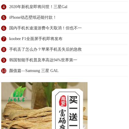
4
2020年新机皇即将问世！三星Gal
5
iPhone动态壁纸还能付款！
6
国内手机长途漫游费今天取消！但也不一
7
koobee F1全面屏手机即将发布
8
手机丢了怎么办？苹果手机丢失后的急救
9
韩国智能手机普及率高达94%世界第一
10
颜值篇—Samsung 三星 GAL