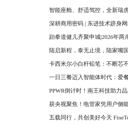
智能座舱、舒适驾控，全新瑞虎
深耕商用密码 | 东进技术跻身
跆拳道健儿齐聚申城|2026年
请赛圆满举办
陆启新程，泰无止境，陆家嘴
卡西米尔小白杆铅笔：不断芯
一日三餐迈入智能体时代：爱餐
PPWR倒计时！南王科技助力
获央视聚焦！电管家凭用户侧
五载同行，共创美好今天 FineT