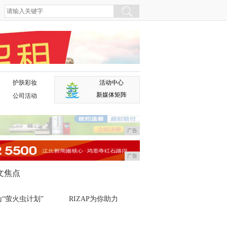
护肤彩妆
活动中心
广告
新媒体矩阵
公司活动
广告
广告
文焦点
山“萤火虫计划”
RIZAP为你助力