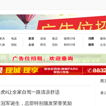
家具
电器
家居
游戏
微店
微商行情
消费
服饰
人脸
指纹
企业
商讯
贷款
财经行情
微商
企业
图
瑞虎8让全家自驾一路清凉舒适
夏
量冠军诞生，总部特别颁发荣誉奖励