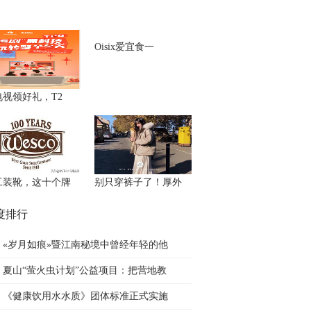
Oisix爱宜食一
电视领好礼，T2
工装靴，这十个牌
别只穿裤子了！厚外
度排行
«岁月如痕»暨江南秘境中曾经年轻的他
夏山“萤火虫计划”公益项目：把营地教
《健康饮用水水质》团体标准正式实施