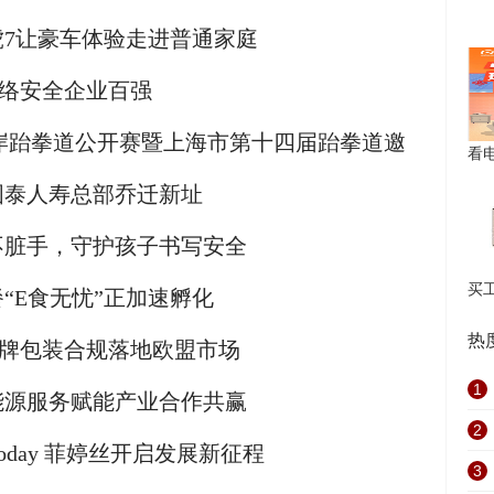
7让豪车体验走进普通家庭
网络安全企业百强
两岸跆拳道公开赛暨上海市第十四届跆拳道邀
看
国泰人寿总部乔迁新址
不脏手，守护孩子书写安全
买
“E食无忧”正加速孵化
热
品牌包装合规落地欧盟市场
1
能源服务赋能产业合作共赢
2
oday 菲婷丝开启发展新征程
3