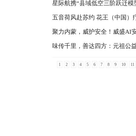
星际航携“县域低空三阶跃迁模型
五音荷风赴苏约 花王（中国）
聚力内蒙，威护安全！威盛AI
味传千里，善达四方：元祖公
1
2
3
4
5
6
7
8
9
10
11