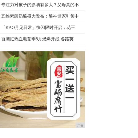
专注力对孩子的影响有多大？父母真的不
五维素颜奶酪盛大发布：酪神世家引领中
「KAO月见日常」快闪限时开启，花王
百脑汇热血电竞季8月燃爆开战 各路英
广告