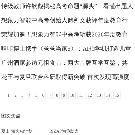
交付夯实品牌竞争力
特级教师许钦彪揭秘高考命题“源头”：看懂出题人
思路，难题也能秒解
想象力智能中高考创始人鲍剑文获评年度教育行
业十大创新人物
荣耀加冕！想象力智能中高考斩获2026年度教育
行业十大创新品牌
噜咔博士携手《爸爸当家5》：AI拍学机打造儿童
AI启蒙新范式
广州酒家参访元祖食品：两大品牌互学互鉴，共
探烘焙行业新路径
花王与复旦联合科研取得新突破 首次发现高强度
运动与皮肤敏感相关
1
2
3
4
5
6
7
8
9
10
11
12
13
14
15
图文焦点
夏山“萤火虫计划”
RIZAP为你助力