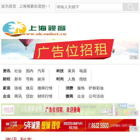
设为首页
上海视窗欢迎您~！
广告
资讯
社会
国内
汽车
科技
家具
电器
财经
新车
导购
娱乐
时尚
人脸
指纹
家居
游戏
微店
微商行情
消费
服饰
护肤彩妆
企业
商讯
贷款
财经行情
微商
企业
公司活动
广告
广告