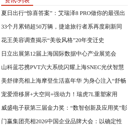
资讯-列表
夏日出行“惊喜答案”：艾瑞泽8 PRO做你的最强出
行搭子
33个月累销超50万辆，捷途旅行者系再度刷新同
品类增长纪录
花王美容调查揭示“美妆风格”20年变迁史
日立出展第12届上海国际数据中心产业展览会
山科蓝芯携PVT六大系统闪耀上海SNEC光伏智慧
能源展
美舒律亮相上海摩登生活嘉年华 为身心注入“舒畅
好循环”
宠爱滑移屏+大空间+强动力！瑞虎7L重塑家用
SUV智趣体验
威盛电子获第三届金力奖：“数智创新及应用奖”彰
显工业AI落地实力
门赢集团亮相2026中国企业品牌大会：以确定性