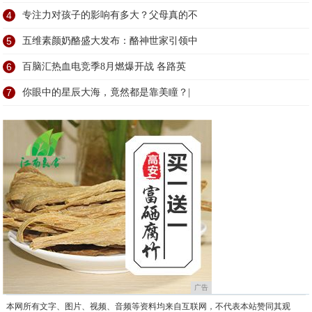
4
专注力对孩子的影响有多大？父母真的不
5
五维素颜奶酪盛大发布：酪神世家引领中
6
百脑汇热血电竞季8月燃爆开战 各路英
7
你眼中的星辰大海，竟然都是靠美瞳？|
广告
本网所有文字、图片、视频、音频等资料均来自互联网，不代表本站赞同其观