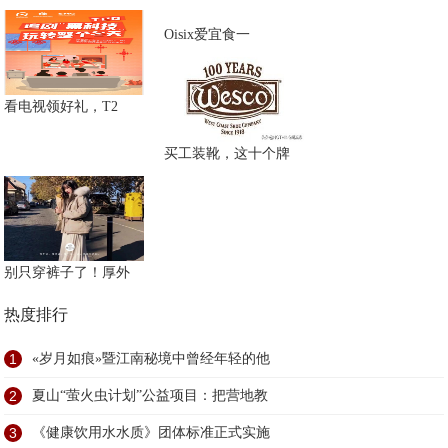
Oisix爱宜食一
看电视领好礼，T2
买工装靴，这十个牌
别只穿裤子了！厚外
热度排行
1
«岁月如痕»暨江南秘境中曾经年轻的他
2
夏山“萤火虫计划”公益项目：把营地教
3
《健康饮用水水质》团体标准正式实施