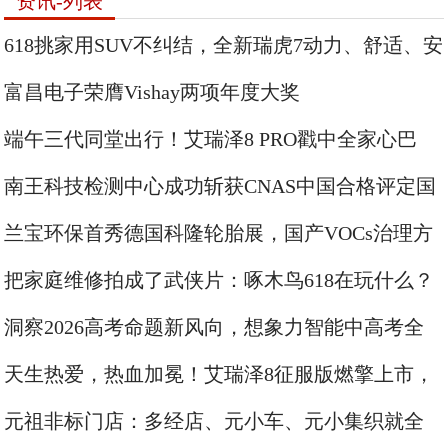
资讯-列表
618挑家用SUV不纠结，全新瑞虎7动力、舒适、安
全样样能打
富昌电子荣膺Vishay两项年度大奖
端午三代同堂出行！艾瑞泽8 PRO戳中全家心巴
南王科技检测中心成功斩获CNAS中国合格评定国
家认可委员会认可评定
兰宝环保首秀德国科隆轮胎展，国产VOCs治理方
案扬帆欧洲
把家庭维修拍成了武侠片：啄木鸟618在玩什么？
洞察2026高考命题新风向，想象力智能中高考全
维度贴合考查要求
天生热爱，热血加冕！艾瑞泽8征服版燃擎上市，
10.29万元起
元祖非标门店：多经店、元小车、元小集织就全