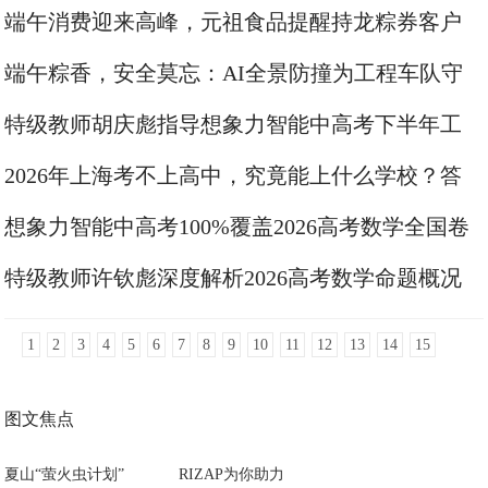
场景触达网络
端午消费迎来高峰，元祖食品提醒持龙粽券客户
及时兑换
端午粽香，安全莫忘：AI全景防撞为工程车队守
护平安
特级教师胡庆彪指导想象力智能中高考下半年工
作核心导向
2026年上海考不上高中，究竟能上什么学校？答
案等你来看！
想象力智能中高考100%覆盖2026高考数学全国卷
真题
特级教师许钦彪深度解析2026高考数学命题概况
1
2
3
4
5
6
7
8
9
10
11
12
13
14
15
图文焦点
夏山“萤火虫计划”
RIZAP为你助力