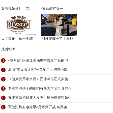
看电视领好礼，T2
Oisix爱宜食一
买工装靴，这十个牌
别只穿裤子了！厚外
热度排行
1
«岁月如痕»暨江南秘境中曾经年轻的他
2
夏山“萤火虫计划”公益项目：把营地教
3
《健康饮用水水质》团体标准正式实施
4
专注力对孩子的影响有多大？父母真的不
5
五维素颜奶酪盛大发布：酪神世家引领中
6
百脑汇热血电竞季8月燃爆开战 各路英