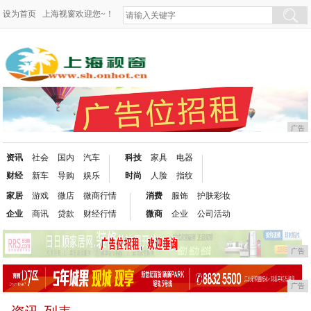
设为首页
上海视窗欢迎您~！
广告
资讯
社会
国内
汽车
科技
家具
电器
财经
新车
导购
娱乐
时尚
人脸
指纹
家居
游戏
微店
微商行情
消费
服饰
护肤彩妆
企业
商讯
贷款
财经行情
微商
企业
公司活动
广告
广告