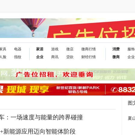
家具
电器
家居
游戏
微店
微商行情
消费
服饰
人脸
指纹
企业
商讯
贷款
财经行情
微商
企业
图
车：一场速度与能量的跨界碰撞
夏
，AI+新能源应用迈向智能体阶段