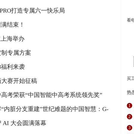
PRO打造专属六一快乐局
看
圆满结束！
在上海举办
定制专属方案
618福利来袭
买
画大赛开始征稿
热
高考荣获“中国智能中高考系统领先奖”
1
“内脏分支重建”世纪难题的中国智慧：G-
2
AI 大会圆满落幕
3