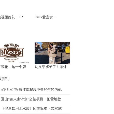
电视领好礼，T2
Oisix爱宜食一
工装靴，这十个牌
别只穿裤子了！厚外
度排行
«岁月如痕»暨江南秘境中曾经年轻的他
夏山“萤火虫计划”公益项目：把营地教
《健康饮用水水质》团体标准正式实施