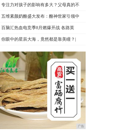
专注力对孩子的影响有多大？父母真的不
五维素颜奶酪盛大发布：酪神世家引领中
百脑汇热血电竞季8月燃爆开战 各路英
你眼中的星辰大海，竟然都是靠美瞳？|
广告