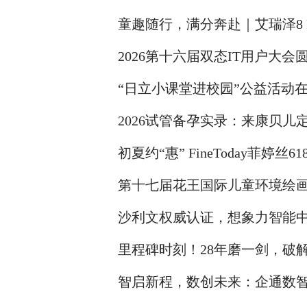
童趣随行，满分奔赴｜艾瑞泽8 
2026第十六届双态IT用户大会
“日立小课堂进校园”公益活动
2026试管备孕实录：来康贝儿
初夏约“惠” FineToday菲婷丝
第十七届花王国际儿童环境绘
沙利文权威认证，想象力智能中
里程碑时刻！28年磨一剑，破解
Branch全球发布
智启新程，数创未来：企通数智 