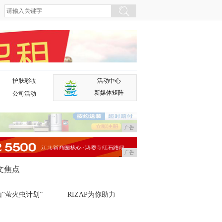
护肤彩妆
活动中心
广告
新媒体矩阵
公司活动
广告
广告
文焦点
山“萤火虫计划”
RIZAP为你助力