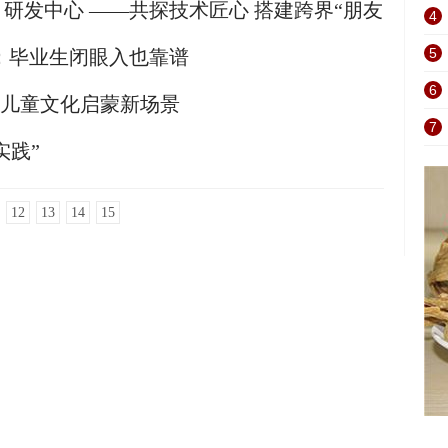
研发中心 ——共探技术匠心 搭建跨界“朋友
4
5
版：毕业生闭眼入也靠谱
6
点亮儿童文化启蒙新场景
7
实践”
12
13
14
15