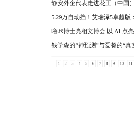
静安外企代表走进花王（中国）
圈”
5.29万自动挡！艾瑞泽5卓越
噜咔博士亮相文博会 以 AI 
钱学森的“神预测”与爱餐的“真
1
2
3
4
5
6
7
8
9
10
11