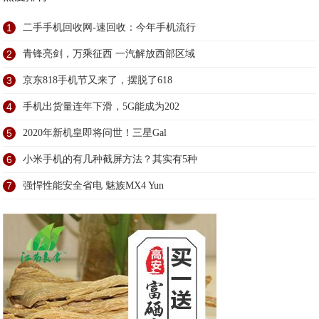
1
二手手机回收网-速回收：今年手机流行
2
青锋亮剑，万乘征西 一汽解放西部区域
3
京东818手机节又来了，摆脱了618
4
手机出货量连年下滑，5G能成为202
5
2020年新机皇即将问世！三星Gal
6
小米手机的有几种截屏方法？其实有5种
7
强悍性能安全省电 魅族MX4 Yun