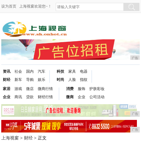
设为首页
上海视窗欢迎您~！
广告
资讯
社会
国内
汽车
科技
家具
电器
财经
新车
导购
娱乐
时尚
人脸
指纹
家居
游戏
微店
微商行情
消费
服饰
护肤彩妆
企业
商讯
贷款
财经行情
微商
企业
公司活动
广告
广告
上海视窗
>
财经
> 正文