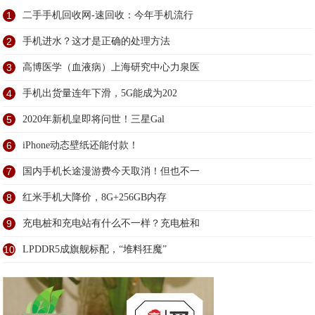
1
二手手机回收网-速回收：今年手机流行
2
手机进水？这才是正确的处理方法
3
高博医学（血液病）上海研究中心力泉医
4
手机出货量连年下滑，5G能成为202
5
2020年新机皇即将问世！三星Gal
6
iPhone动态壁纸还能付款！
7
国内手机长途漫游费今天取消！但也不一
8
红米手机大降价，8G+256GB内存
9
充电桩和充电站有什么不一样？充电桩和
10
LPDDR5成旗舰标配，“堆料狂魔”