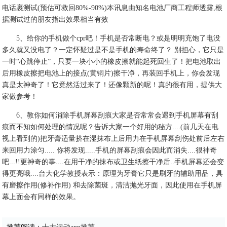
电话裹测试(预估可救回80%-90%)本讯息由知名电池厂商工程师透露,根
据测试过的朋友指出效果相当有效
5、给你的手机做个cpr吧！手机是否常断电？或是明明充饱了电没
多久就又没电了？一定怀疑过是不是手机的寿命终了？ 别担心，它只是
一时“心跳停止”，只要一块小小的橡皮擦就能起死回生了！把电池取出
后用橡皮擦把电池上的接点(黄铜片)擦干净，再装回手机上，你会发现
真是太神奇了！它竟然活过来了！还像颗新的呢！真的很有用，提供大
家做参考！
6、教你如何消除手机屏幕刮痕大家是否常常会遇到手机屏幕有刮
痕而不知如何处理的情况呢？告诉大家一个好用的秘方....(前几天在电
视上看到的)把牙膏适量挤在湿抹布上后用力在手机屏幕刮伤处前后左右
来回用力涂匀..... 你将发现.....手机的屏幕刮痕会因此而消失....很神奇
吧...!!更神奇的事....在用干净的抹布或卫生纸擦干净后..手机屏幕还会变
得更亮哦....台大化学教授表示：原理为牙膏它只是刷牙的辅助用品，具
有磨擦作用(修补作用) 和去除菌斑，清洁抛光牙面，因此使用在手机屏
幕上面会有同样的效果。