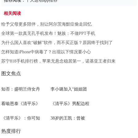
推荐阅读：
十大运动app推荐
相关阅读
给予父母更多陪伴，别让阿尔茨海默症偷走回忆
全球第一款真无孔手机发布！魅族：不做PPT手机
为什么国人喜欢“破解”软件，而不买正版？原因终于找到了
怎样知道iPhone中病毒了？出现以下情况要小心
苏宁818手机排行榜，苹果无悬念稳居第一，诺基亚王者归来
图文焦点
知否：盛明兰侍女丹
李小璐加入“姐姐团
看喻恩泰《清平乐》
《清平乐》男配边程
《清平乐》：你可知
38岁的王凯：曾被
热度排行