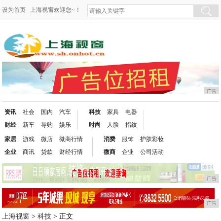
设为首页
上海视窗欢迎您~！
广告
资讯
社会
国内
汽车
科技
家具
电器
财经
新车
导购
娱乐
时尚
人脸
指纹
家居
游戏
微店
微商行情
消费
服饰
护肤彩妆
企业
商讯
贷款
财经行情
微商
企业
公司活动
广告
广告
上海视窗
>
科技
> 正文