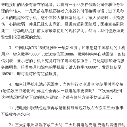
来电接听的话会有潜在的危险。印度有一个35岁在保险公司任职业务经
理的年轻人，十几天前在手机还接着充电器的时候接听电话，过了几秒
大量的电流经过手机，这个年轻人被摔落到地面，家人发现时，手指烧
伤，心跳微弱，并且已经失去意识。经紧急送到医院后，医生宣布到院
死亡。行动电话是目前大家最常使用的现代发明。然而，我们也必须要
警觉到仪器致死的危险。
3、中国移动在3.15被迫推出一项新业务，如果您是中国移动的手机
用户，键入数字“0000“，发送短信至10086，数秒钟内将自动回复一条短
信列表，显示您的手机上究竟订制了哪些短信服务，究竟是哪些短信服
务商明着、暗着每月扣除您的手机费；键入数字“00000“，发送短信至
186201，即可退订所有短信服务。
4、如何让手机电池起死回生，当你的行动电话电 池使用时间变短
(记忆效应或老化)时,你是否会再买一颗电池来更换呢?，下次当你碰到
这种情况时请省下你的钱,告诉你一个很有效的方法不妨试试看：
1）把电池用报纸包起来再放进塑料袋裹包好放入冷冻库三天(报纸
可吸收多余水份)
2）三天后取出常温下放二天3）二天后将电池充电,充饱后装进行动