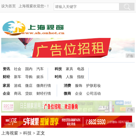
设为首页
上海视窗欢迎您~！
广告
资讯
社会
国内
汽车
科技
家具
电器
财经
新车
导购
娱乐
时尚
人脸
指纹
家居
游戏
微店
微商行情
消费
服饰
护肤彩妆
企业
商讯
贷款
财经行情
微商
企业
公司活动
广告
广告
上海视窗
>
科技
> 正文