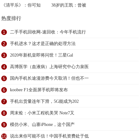
《清平乐》：你可知
38岁的王凯：曾被
热度排行
1
二手手机回收网-速回收：今年手机流行
2
手机进水？这才是正确的处理方法
3
2020年新机皇即将问世！三星Gal
4
高博医学（血液病）上海研究中心力泉医
5
国内手机长途漫游费今天取消！但也不一
6
koobee F1全面屏手机即将发布
7
手机出货量连年下滑，5G能成为202
8
周末烩：小米工程机美哭 Note7又
9
模仿小米、山寨iPhone，这个国产
10
说出来你可能不信！中国手机资费处于低