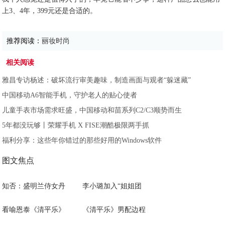
上3、4年，399元还是合适的。
推荐阅读：
丽妆时尚
相关阅读
雅昌专访杨述：破坏流行审美趣味，制造画面与观者“躲迷藏”
中国移动A6智能手机，守护老人的贴心使者
儿童手表市场需求旺盛，中国移动和苗系列C2/C3顺势而生
5年都没玩够丨荣耀手机 X FISE潮酷极限两手抓
福利分享：这些年你错过的那些好用的Windows软件
图文焦点
知否：盛明兰侍女丹
李小璐加入“姐姐团
看喻恩泰《清平乐》
《清平乐》男配边程