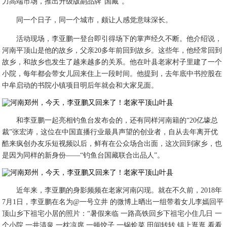
力高端市场，推出升级版副品牌“国藏”。
同一个日子，同一个城市，颇让人感觉意味深长。
活动现场，李亚鹏一登台即引得场下的掌声经久不断。他介绍说，
河南平顶山是他的故乡，父亲20多年前回到故乡。这些年，他经常回到
故乡，和故乡也发生了越来越多的关系。他在叶县老家村子里建了一个
小院，每年都会带女儿回来住上一段时间。他提到，去年底中书控股在
中牟启动的书院小镇项目明后年就会和大家见面。
和李亚鹏一起亮相钓鱼台发布会的，还有同样河南籍的“20亿壕总
裁”张宏涛，这位在中国直播行业最具声望的创业者，自从去年离开优
酷来疯创办友乐短视频以后，鲜有在公众场合出面，这次回到家乡，也
是因为同样的新身份——“钓鱼台国藏联合出品人”。
近年来，李亚鹏的身影频频在老家河南闪现。就在不久前，2018年
7月1日，李亚鹏在名为@一号立井 的微博上晒出一组带着女儿李嫣回平
顶山乡下祖宅小居的照片：“暑假来临 一路高铁回乡下祖宅小住几日 一
个小院 一井清泉 一枕凉席 一顿饺子 一锅烩菜 田间转转 镇上逛逛 看看