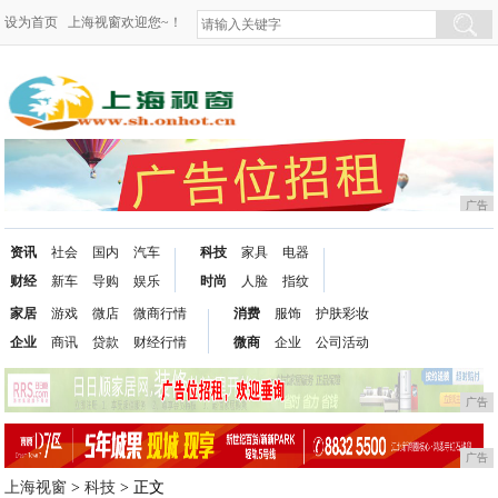
设为首页
上海视窗欢迎您~！
广告
资讯
社会
国内
汽车
科技
家具
电器
财经
新车
导购
娱乐
时尚
人脸
指纹
家居
游戏
微店
微商行情
消费
服饰
护肤彩妆
企业
商讯
贷款
财经行情
微商
企业
公司活动
广告
广告
上海视窗
>
科技
> 正文