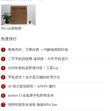
HiLink智能家
热度排行
1
青锋亮剑，万乘征西 一汽解放西部区域
2
二手手机回收网-速回收：今年手机流行
3
2020年新机皇即将问世！三星Gal
4
手机进水？这才是正确的处理方法
5
AI 助力新冠研究！AIWIN 邀约
6
koobee F1全面屏手机即将发布
7
强悍性能安全省电 魅族MX4 Yun