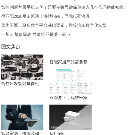
如何判断苹果手机真伪？只要在拨号键简单输入几个代码便能知晓
宿羽阳2020夏末巡演上海站指南：同我抵死浪漫
华为王军：聚焦数字平台基础要素，迎接汽车数字化转型
一加6T颜值爆表 性能绝不是唯一亮点
图文焦点
智能家居产品需要都
合作研发智能摄像机
双管齐下，玩转米家
智能家居：传统装修
从LifeSmar