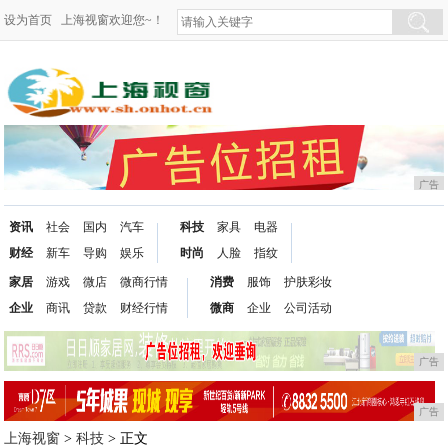
设为首页
上海视窗欢迎您~！
广告
资讯
社会
国内
汽车
科技
家具
电器
财经
新车
导购
娱乐
时尚
人脸
指纹
家居
游戏
微店
微商行情
消费
服饰
护肤彩妆
企业
商讯
贷款
财经行情
微商
企业
公司活动
广告
广告
上海视窗
>
科技
> 正文