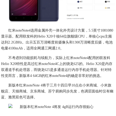
红米noteNote4选用金属外壳一体化外壳设计方案，5.5英寸1081080
显示器。配用联发科的Helio X20十核64位旗舰级CPU，单核心cpu主频
达到2.2GBHz。出示五百万清晰度前摄像头和1300万清晰度后摄，电池
电量4100mAh，适用全网通三网通2.0。
不考虑到功能损耗与续航力，实际上红米noteNote4配用的联发科
Helio X20特性是高过红米noteNote4C上的骁龙625的。Helio X20是内存
双通道手机处理器，而骁龙625是多通道运行内存手机处理器。针对特
性党而言，新版本4 64GB的红米noteNote4的确是非常好的挑选。
新版本红米noteNote 4将于三月十四日早10点在小米商城、小米旗
舰店、天猫商城、京东商城、苏宁易购同歩先发，色调层面临时仅有幽
蓝、雅黑双色可选择。