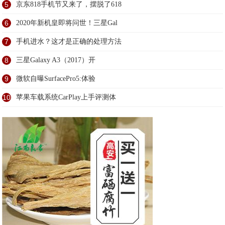
5
京东818手机节又来了，摆脱了618
6
2020年新机皇即将问世！三星Gal
7
手机进水？这才是正确的处理方法
8
三星Galaxy A3（2017）开
9
微软自曝SurfacePro5:体验
10
苹果车载系统CarPlay上手评测体