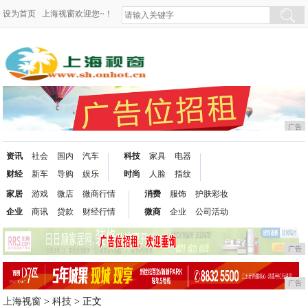
设为首页
上海视窗欢迎您~！
广告
资讯
社会
国内
汽车
科技
家具
电器
财经
新车
导购
娱乐
时尚
人脸
指纹
家居
游戏
微店
微商行情
消费
服饰
护肤彩妆
企业
商讯
贷款
财经行情
微商
企业
公司活动
广告
广告
上海视窗
>
科技
> 正文