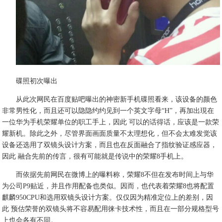
碟照初次曝出
从此次网民在百度贴吧曝出的神密新手机碟照看来，该设备的颜色
非常男性化，而且还可以隐隐约约见到一个英文字母“H”，再加出現在
一位华为手机荣耀单位的职工手上，因此 可以的话得话，应该是一款荣
耀新机。除此之外，尽管界面画面质量不太理想化，但不会太难发觉该
设备还选用了双镜头设计方案，而且也在反面融合了指纹验证感应器，
因此 融合先前的传言，很有可能就是传说中的荣耀8手机上。
而依据先前网民在微博上的曝料称，荣耀8不但在发布时间上与华
为公司P9贴近，并且作用配备也类似。因而，也代表着荣耀8也将配置
麒麟950CPU和选用双镜头设计方案。仅仅因为精准定位上的差别，因
此 预估荣誉的双镜头将不容易配用徕卡技术性，而且在一部分规格型号
上也会各有不同。