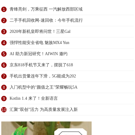
1
青锋亮剑，万乘征西 一汽解放西部区域
2
二手手机回收网-速回收：今年手机流行
3
2020年新机皇即将问世！三星Gal
4
强悍性能安全省电 魅族MX4 Yun
5
AI 助力新冠研究！AIWIN 邀约
6
京东818手机节又来了，摆脱了618
7
手机出货量连年下滑，5G能成为202
8
入门机型中的“颜值之王”荣耀畅玩5A
9
Kotlin 1.4 来了！全新语言
10
汇聚“双创”活力 为高质量发展注入新