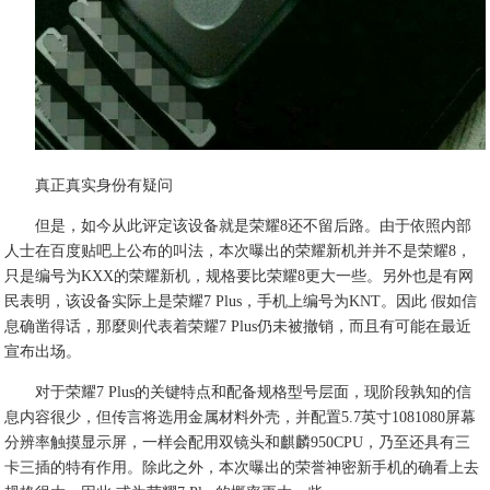
真正真实身份有疑问
但是，如今从此评定该设备就是荣耀8还不留后路。由于依照内部
人士在百度贴吧上公布的叫法，本次曝出的荣耀新机并并不是荣耀8，
只是编号为KXX的荣耀新机，规格要比荣耀8更大一些。另外也是有网
民表明，该设备实际上是荣耀7 Plus，手机上编号为KNT。因此 假如信
息确凿得话，那麼则代表着荣耀7 Plus仍未被撤销，而且有可能在最近
宣布出场。
对于荣耀7 Plus的关键特点和配备规格型号层面，现阶段孰知的信
息内容很少，但传言将选用金属材料外壳，并配置5.7英寸1081080屏幕
分辨率触摸显示屏，一样会配用双镜头和麒麟950CPU，乃至还具有三
卡三插的特有作用。除此之外，本次曝出的荣誉神密新手机的确看上去