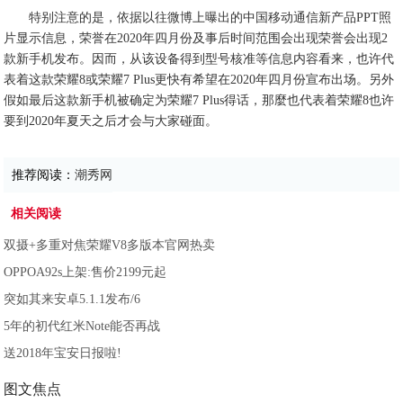
特别注意的是，依据以往微博上曝出的中国移动通信新产品PPT照
片显示信息，荣誉在2020年四月份及事后时间范围会出现荣誉会出现2
款新手机发布。因而，从该设备得到型号核准等信息内容看来，也许代
表着这款荣耀8或荣耀7 Plus更快有希望在2020年四月份宣布出场。另外
假如最后这款新手机被确定为荣耀7 Plus得话，那麼也代表着荣耀8也许
要到2020年夏天之后才会与大家碰面。
推荐阅读：
潮秀网
相关阅读
双摄+多重对焦荣耀V8多版本官网热卖
OPPOA92s上架:售价2199元起
突如其来安卓5.1.1发布/6
5年的初代红米Note能否再战
送2018年宝安日报啦!
图文焦点