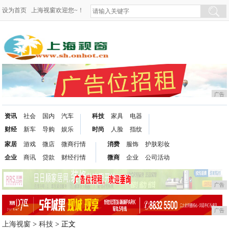
设为首页
上海视窗欢迎您~！
广告
资讯
社会
国内
汽车
科技
家具
电器
财经
新车
导购
娱乐
时尚
人脸
指纹
家居
游戏
微店
微商行情
消费
服饰
护肤彩妆
企业
商讯
贷款
财经行情
微商
企业
公司活动
广告
广告
上海视窗
>
科技
> 正文