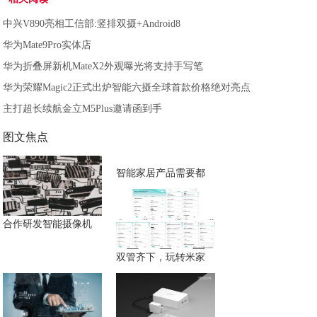
中兴V890亮相工信部:竖排双摄+Android8
华为Mate9Pro实体店
华为折叠屏新机MateX2外观曝光将支持手写笔
华为荣耀Magic2正式出炉智能六摄全球首款价格绝对亮点
主打超长续航金立M5Plus邀请函到手
图文焦点
智能家居产品需要都
合作研发智能摄像机
双管齐下，玩转米家