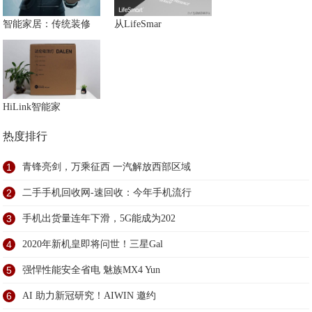
智能家居：传统装修
从LifeSmar
HiLink智能家
热度排行
1
青锋亮剑，万乘征西 一汽解放西部区域
2
二手手机回收网-速回收：今年手机流行
3
手机出货量连年下滑，5G能成为202
4
2020年新机皇即将问世！三星Gal
5
强悍性能安全省电 魅族MX4 Yun
6
AI 助力新冠研究！AIWIN 邀约