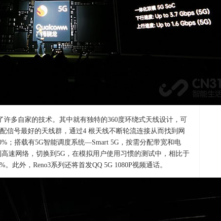
了许多自家的技术。其中就有独特的360度环绕式天线设计，可
配信号最好的天线群，通过4 根天线不断轮流连接从而找到网
%；搭载有5G智能调度系统—Smart 5G，按需分配带宽和电
到高速网络，切换到5G，在模拟用户使用习惯的测试中，相比于
%。此外，Reno3系列还将首发QQ 5G 1080P视频通话。