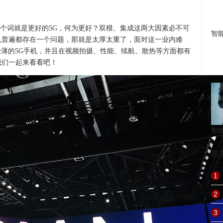
个词就是更好的5G，何为更好？双模、集成这两大因素必不可
智
机普遍都存在一个问题，那就是太厚太重了，面对这一业内难
前最轻薄的5G手机，并且在视频拍摄、性能、续航、散热等方面都有
我们一起来看看吧！
智
热
1
2
3