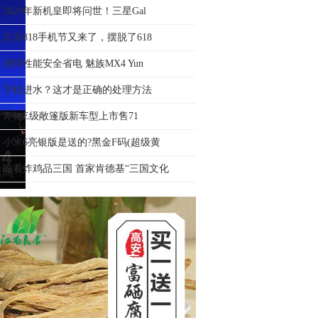
2020年新机皇即将问世！三星Gal
京东818手机节又来了，摆脱了618
强悍性能安全省电 魅族MX4 Yun
手机进水？这才是正确的处理方法
奔驰E级敞篷版新车型上市售71
小米6亮银版是送的?黑金F码(超级黄
吃着炸鸡品三国 首家肯德基“三国文化