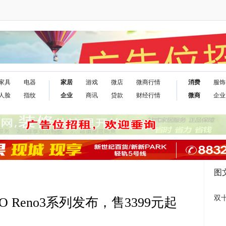
家具
电器
家居
游戏
微店
微商行情
消费
服饰
人脸
指纹
企业
商讯
贷款
财经行情
微商
企业
图
双
PO Reno3系列发布，售3399元起