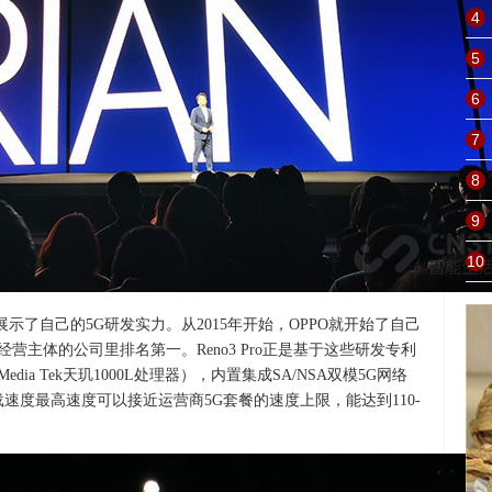
4
5
6
7
8
9
10
示了自己的5G研发实力。从2015年开始，OPPO就开始了自己
经营主体的公司里排名第一。Reno3 Pro正是基于这些研发专利
dia Tek天玑1000L处理器），内置集成SA/NSA双模5G网络
下载速度最高速度可以接近运营商5G套餐的速度上限，能达到110-