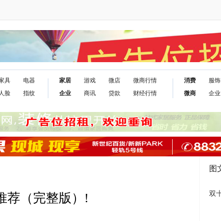
家具
电器
家居
游戏
微店
微商行情
消费
服饰
人脸
指纹
企业
商讯
贷款
财经行情
微商
企业
图
双
件推荐（完整版）!