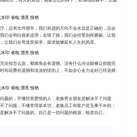
再痛的苦，再大的哀怨，都要坚忍的吞下，在满地荆棘中，互勉
泞，总有坎坷艰辛；我们前进的方向不会永远是正确的，总会
我们会明白很多道理；走错了路，我们会经受别样磨砺。让我
；让我们在弯道里探求，探求能够延长人生的风景。
无论你怎么选，都难免会有遗憾。没有什么办法能够让你能完
时间花费在遗憾和淡淡的忧伤上，不如全心全力走好已经选择
问题的；不懂经营爱情的人，老换男女朋友是解决不了问题
不了问题；不懂管理基本功，老换员工和客户是无事于补的；
是解决不了问题的。自己是一切问题的根源，蜕变自己。