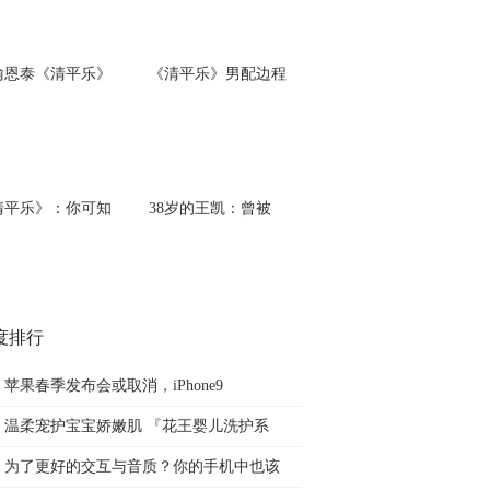
喻恩泰《清平乐》
《清平乐》男配边程
清平乐》：你可知
38岁的王凯：曾被
度排行
苹果春季发布会或取消，iPhone9
温柔宠护宝宝娇嫩肌 『花王婴儿洗护系
为了更好的交互与音质？你的手机中也该