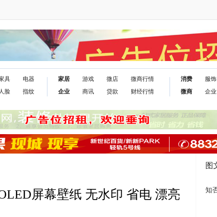
家具
电器
家居
游戏
微店
微商行情
消费
服饰
人脸
指纹
企业
商讯
贷款
财经行情
微商
企业
图
知
 OLED屏幕壁纸 无水印 省电 漂亮