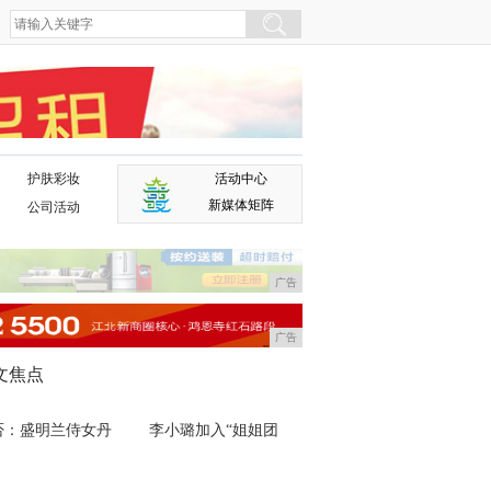
护肤彩妆
活动中心
广告
新媒体矩阵
公司活动
广告
广告
文焦点
否：盛明兰侍女丹
李小璐加入“姐姐团