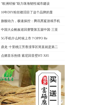
​“欧洲经验”助力珠海韧性城市建设
10年DIY粉丝都泪目了这个品牌的显
旗舰动力，极速操控：腾讯黑鲨游戏手机
中国大众帆板巡回赛暨第五届中国·三亚
5G手机什么时候上市？OPPO Re
鼎龙·十里桃江芳香浸享区简直就是第二
点燃音乐热情 索尼回音壁HT-X85