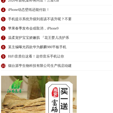
3
2020年新机皇即将问世！三星Gal
4
iPhone动态壁纸还能付款！
5
手机提示系统升级到底该不该升呢？不要
6
苹果春季发布会或取消，iPhone9
7
温柔宠护宝宝娇嫩肌 『花王婴儿洗护系
8
某主编曝光四款华为麒麟980平板手机
9
HiFi音质往这看！这些音乐手机让你
10
烟台源亨生物科技有限公司生产线启动建