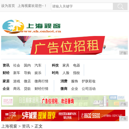
设为首页
上海视窗欢迎您~！
广告
资讯
社会
国内
汽车
科技
家具
电器
财经
新车
导购
娱乐
时尚
人脸
指纹
家居
游戏
微店
微商行情
消费
服饰
护肤彩妆
企业
商讯
贷款
财经行情
微商
企业
公司活动
广告
广告
上海视窗
>
资讯
> 正文