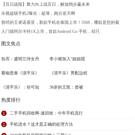
【百日战报】聚力向上战百日，解放阔步赢未来
乐视超级手机2曝光：超薄，跑分逆天啊
曾经的王者诺基亚，新款手机在泰国上市！3568，哪款是您的最
入门级阿尔卡特1X上市，首款Android Go 手机，却只
图文焦点
知否：盛明兰侍女丹
李小璐加入“姐姐团
看喻恩泰《清平乐》
《清平乐》男配边程
《清平乐》：你可知
38岁的王凯：曾被
热度排行
1
二手手机回收网-速回收：今年手机流行
2
手机进水？这才是正确的处理方法