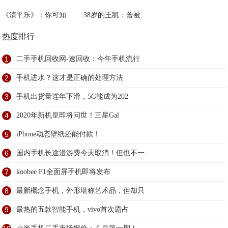
《清平乐》：你可知
38岁的王凯：曾被
热度排行
1
二手手机回收网-速回收：今年手机流行
2
手机进水？这才是正确的处理方法
3
手机出货量连年下滑，5G能成为202
4
2020年新机皇即将问世！三星Gal
5
iPhone动态壁纸还能付款！
6
国内手机长途漫游费今天取消！但也不一
7
koobee F1全面屏手机即将发布
8
最新概念手机，外形堪称艺术品，但却只
9
最热的五款智能手机，vivo首次霸占