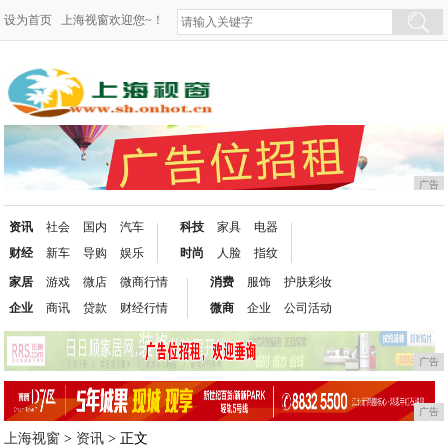
设为首页
上海视窗欢迎您~！
广告
资讯
社会
国内
汽车
科技
家具
电器
财经
新车
导购
娱乐
时尚
人脸
指纹
家居
游戏
微店
微商行情
消费
服饰
护肤彩妆
企业
商讯
贷款
财经行情
微商
企业
公司活动
广告
广告
上海视窗
>
资讯
> 正文