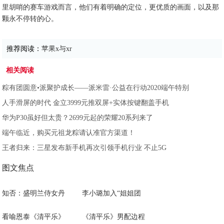
里胡哨的赛车游戏而言，他们有着明确的定位，更优质的画面，以及那
颗永不停转的心。
推荐阅读：
苹果x与xr
相关阅读
粽有团圆意•派聚护成长——派米雷·公益在行动2020端午特别
人手滑屏的时代 金立3999元推双屏+实体按键翻盖手机
华为P30虽好但太贵？2699元起的荣耀20系列来了
端午临近，购买元祖龙粽请认准官方渠道！
王者归来：三星发布新手机再次引领手机行业 不止5G
图文焦点
知否：盛明兰侍女丹
李小璐加入“姐姐团
看喻恩泰《清平乐》
《清平乐》男配边程