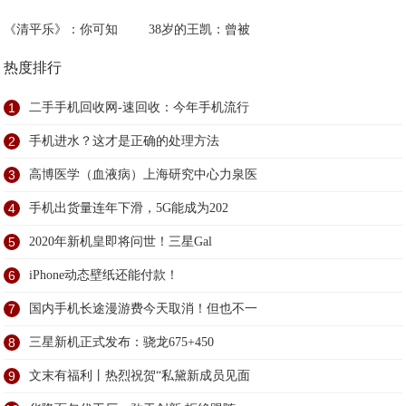
《清平乐》：你可知
38岁的王凯：曾被
热度排行
1
二手手机回收网-速回收：今年手机流行
2
手机进水？这才是正确的处理方法
3
高博医学（血液病）上海研究中心力泉医
4
手机出货量连年下滑，5G能成为202
5
2020年新机皇即将问世！三星Gal
6
iPhone动态壁纸还能付款！
7
国内手机长途漫游费今天取消！但也不一
8
三星新机正式发布：骁龙675+450
9
文末有福利丨热烈祝贺“私黛新成员见面