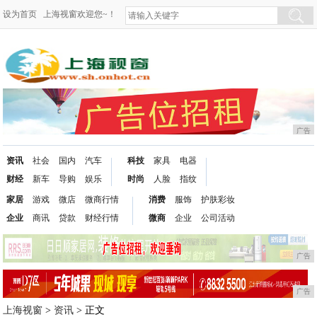
设为首页
上海视窗欢迎您~！
广告
资讯
社会
国内
汽车
科技
家具
电器
财经
新车
导购
娱乐
时尚
人脸
指纹
家居
游戏
微店
微商行情
消费
服饰
护肤彩妆
企业
商讯
贷款
财经行情
微商
企业
公司活动
广告
广告
上海视窗
>
资讯
> 正文