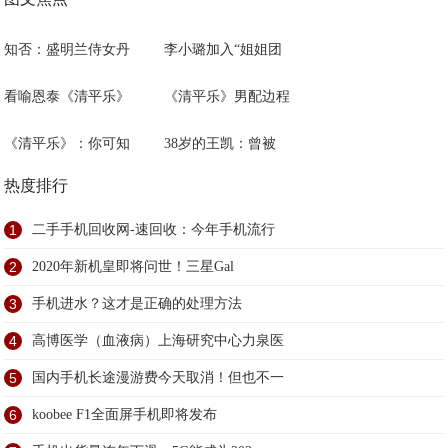
知否：盛明兰侍女丹
李小璐加入“姐姐团
看喻恩泰《清平乐》
《清平乐》男配边程
《清平乐》：你可知
38岁的王凯：曾被
热度排行
1
二手手机回收网-速回收：今年手机流行
2
2020年新机皇即将问世！三星Gal
3
手机进水？这才是正确的处理方法
4
高博医学（血液病）上海研究中心力泉医
5
国内手机长途漫游费今天取消！但也不一
6
koobee F1全面屏手机即将发布