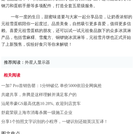
钢刀和蛋糕手册等多项配件，打造全套五星级服务。
一年一度的生日，甜蜜味道要与大家一起分享品尝，让奶香浓郁的
元祖雪蛋糕陪你一起度过。品质美食，自然吸引更多喜爱，值得更多信
赖。喜爱元祖雪蛋糕的朋友，还可以试一试元祖食品旗下的众多冰淇淋
产品，包括雪麻糬、雪魔方、铜锣烧冰淇淋等，元祖雪月饼也正式开始
了上新预售，缤纷好食只等你来解锁！
推荐阅读：
外星人显示器
相关阅读
一加7 Pro首销告罄：1分钟破亿 单价5000依旧全网疯抢
共建共享，奔腾是这样理解并满足客户的
汕尾帝豪GS最高优惠10.28%, 欢迎到店赏车
舒庭荣获上海市消毒杀菌一级施工企业
分享1个拍照文字识别的小程序，一键识别还能英汉互译！
图文焦点