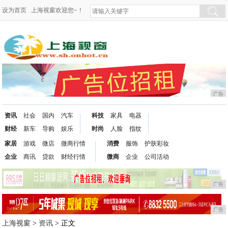
设为首页
上海视窗欢迎您~！
广告
资讯
社会
国内
汽车
科技
家具
电器
财经
新车
导购
娱乐
时尚
人脸
指纹
家居
游戏
微店
微商行情
消费
服饰
护肤彩妆
企业
商讯
贷款
财经行情
微商
企业
公司活动
广告
广告
上海视窗
>
资讯
> 正文