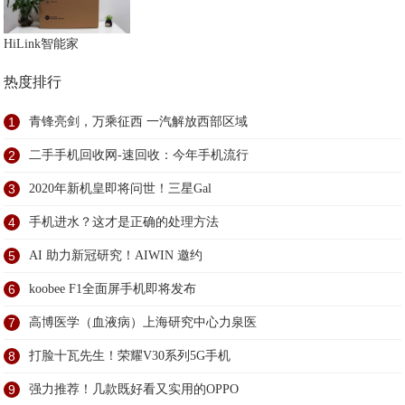
HiLink智能家
热度排行
1
青锋亮剑，万乘征西 一汽解放西部区域
2
二手手机回收网-速回收：今年手机流行
3
2020年新机皇即将问世！三星Gal
4
手机进水？这才是正确的处理方法
5
AI 助力新冠研究！AIWIN 邀约
6
koobee F1全面屏手机即将发布
7
高博医学（血液病）上海研究中心力泉医
8
打脸十瓦先生！荣耀V30系列5G手机
9
强力推荐！几款既好看又实用的OPPO