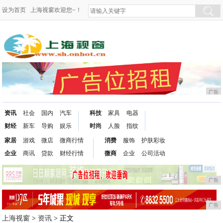
设为首页
上海视窗欢迎您~！
广告
资讯
社会
国内
汽车
科技
家具
电器
财经
新车
导购
娱乐
时尚
人脸
指纹
家居
游戏
微店
微商行情
消费
服饰
护肤彩妆
企业
商讯
贷款
财经行情
微商
企业
公司活动
广告
广告
上海视窗
>
资讯
> 正文