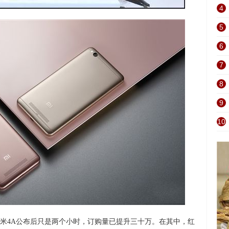
4
5
6
7
8
9
10
米4A公布后只是两个小时，订购量已提升三十万。
在其中，红