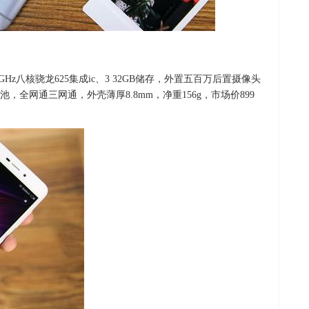
0GHz八核骁龙625集成ic、3 32GB储存，外置五百万后置摄像头
电池，全网通三网通，外壳薄厚8.8mm，净重156g，市场价899