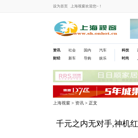
设为首页
上海视窗欢迎您~！
资讯
社会
国内
汽车
科技
财经
新车
导购
娱乐
时尚
上海视窗
>
资讯
> 正文
千元之内无对手,神机红米