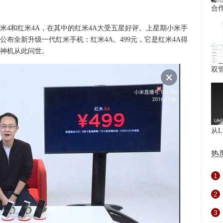
合
米4和红米4A，在其中的红米4A大受五星好评。上星期小米手
布全新升级一代红米手机：红米4A。499元，它是红米4A得
神机从此问世。
双
从Li
热
1
2
3