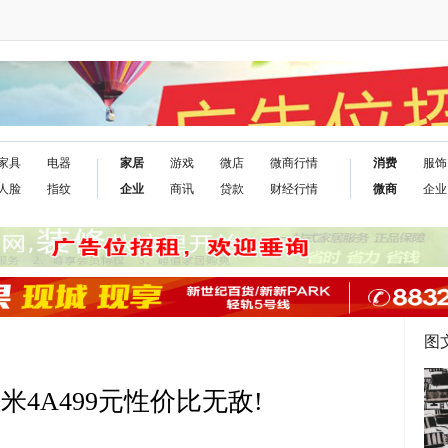
家具
电器
家居
游戏
微店
微商行情
消费
服饰
人脸
指纹
企业
商讯
贷款
财经行情
微商
企业
图
4A499元性价比无敌!