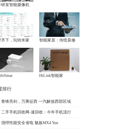
作研发智能摄像机
管齐下，玩转米家
智能家居：传统装修
feSmar
HiLink智能家
度排行
青锋亮剑，万乘征西 一汽解放西部区域
二手手机回收网-速回收：今年手机流行
强悍性能安全省电 魅族MX4 Yun