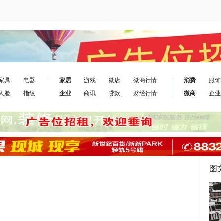
家具
电器
家居
游戏
微店
微商行情
消费
服饰
人脸
指纹
企业
商讯
贷款
财经行情
微商
企业
图