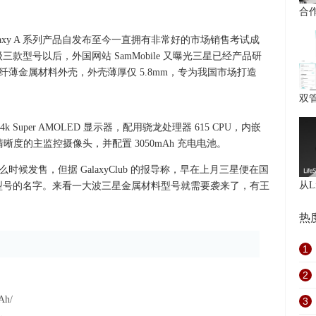
合
axy A 系列产品自发布至今一直拥有非常好的市场销售考试成
中高级三款型号以后，外国网站 SamMobile 又曝光三星已经产品研
样主推纤薄金属材料外壳，外壳薄厚仅 5.8mm，专为我国市场打造
双
吋 4k Super AMOLED 显示器，配用骁龙处理器 615 CPU，内嵌
00 万清晰度的主监控摄像头，并配置 3050mAh 充电电池。
在什么时候发售，但据 GalaxyClub 的报导称，早在上月三星便在国
从Li
 A9」三款型号的名字。来看一大波三星金属材料型号就需要袭来了，有王
热
1
2
h/
3