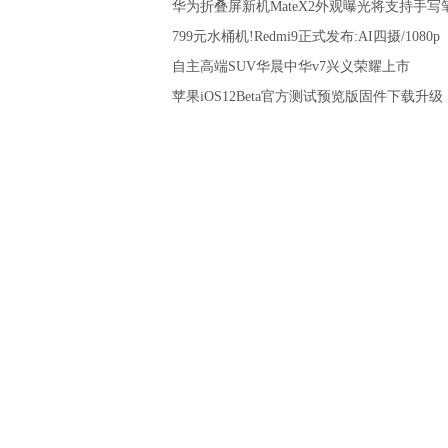
华为折叠屏新机MateX2外观曝光将支持手写
799元水桶机!Redmi9正式发布:AI四摄/1080p
自主高端SUV华晨中华v7兴义荣耀上市
苹果iOS12Beta官方测试预览版固件下载升级