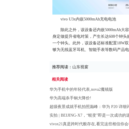
vivo U3x内嵌5000mAh充电电池
除此之外，该设备还内嵌5000mAh
身定做提升省电对策，产生长达608个钟头的
一个钟头。此外，该设备还标准配置18W
够为无线蓝牙耳机、智能手表等数码产品电
推荐阅读：
山东视窗
相关阅读
华为手机中的年轻代表,nova2魔镜版
华为高端杀手锏大降价!
超级夜景成就手机拍照巅峰：华为 P20 详细
实拍 | BEIJING-X7，“蜕变”即是一次成功的
vivox21真是跨时代般存在,看完这些相信你