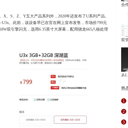
合
X、X、S、Z、Y五大产品系列外，2020年还发布了U系列产品。
—U3x。此前，该设备早已在官在网上宣布发售，市场价799元
，适用18W双引擎闪充，选用6.35英寸大屏幕，配用骁龙665八核处理
双
从Li
热
1
2
3