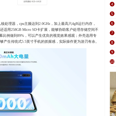
4
5
6
5八核处理器，cpu主频达到2.0GHz，加上最高六4gB运行内存，
用258GB Micro SD卡扩展，能够协助客户处理存储空间不
7
屏幕比例做到89%，可以产生优良的视觉效果感观；外壳选用专
够产生传统式5.5英寸手机的抓握感，实际操作更为游刃有余。
8
9
10