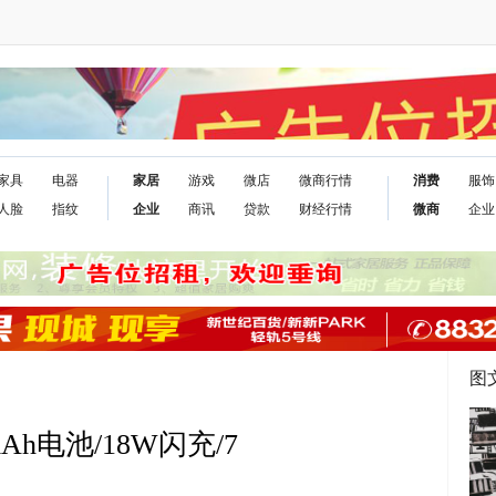
家具
电器
家居
游戏
微店
微商行情
消费
服饰
人脸
指纹
企业
商讯
贷款
财经行情
微商
企业
图
mAh电池/18W闪充/7