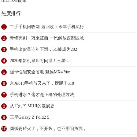
HiLink智能家
热度排行
1
二手手机回收网-速回收：今年手机流行
2
青锋亮剑，万乘征西 一汽解放西部区域
3
手机出货量连年下滑，5G能成为202
4
2020年新机皇即将问世！三星Gal
5
强悍性能安全省电 魅族MX4 Yun
6
京东818手机节又来了，摆脱了618
7
手机进水？这才是正确的处理方法
8
从1“到”9,MIUI的发展史
9
三星Galaxy Z Fold2 5
10
圆弧瓷砖火了，不开裂，也不用阳角线，