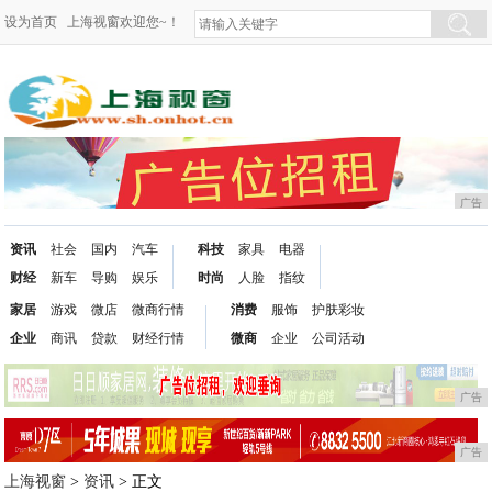
设为首页
上海视窗欢迎您~！
广告
资讯
社会
国内
汽车
科技
家具
电器
财经
新车
导购
娱乐
时尚
人脸
指纹
家居
游戏
微店
微商行情
消费
服饰
护肤彩妆
企业
商讯
贷款
财经行情
微商
企业
公司活动
广告
广告
上海视窗
>
资讯
> 正文