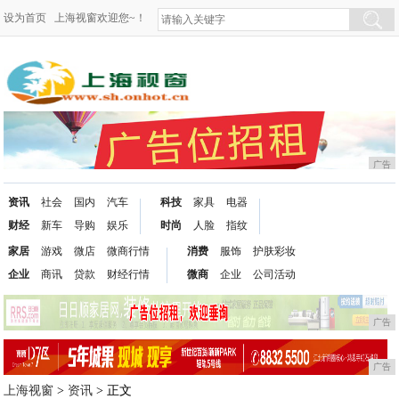
设为首页
上海视窗欢迎您~！
广告
资讯
社会
国内
汽车
科技
家具
电器
财经
新车
导购
娱乐
时尚
人脸
指纹
家居
游戏
微店
微商行情
消费
服饰
护肤彩妆
企业
商讯
贷款
财经行情
微商
企业
公司活动
广告
广告
上海视窗
>
资讯
> 正文