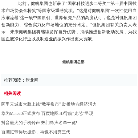
此前，健帆集团也斩获了“国家科技进步二等奖”“第十届中国技
术市场协会金桥奖”等国家级重磅奖项。“这是对健帆集团‘一次性使用血
液灌流器’这一项中国原创、世界领先产品的高度认可，也是对健帆集团
创新能力、综合实力及市场地位的充分肯定。”健帆集团有关负责人表
示，未来健帆集团将继续发挥自身优势，持续推进创新驱动发展，为我
国血液净化行业以及制造业的振兴作出更大贡献。
健帆集团总部
推荐阅读：
旗龙网
相关阅读
阿里云城市大脑上线“数字集市” 助推地方经济活力
华为Mate20正式发布 百度地图3D导航“走芯”呈现
抖音最火的手机铃声 热门铃声名单一览!
百脑汇带你玩摄影，再也不用穷三代