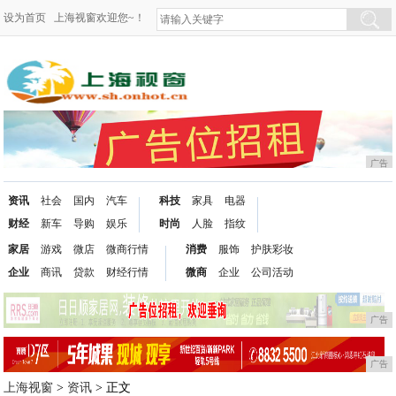
设为首页
上海视窗欢迎您~！
广告
资讯
社会
国内
汽车
科技
家具
电器
财经
新车
导购
娱乐
时尚
人脸
指纹
家居
游戏
微店
微商行情
消费
服饰
护肤彩妆
企业
商讯
贷款
财经行情
微商
企业
公司活动
广告
广告
上海视窗
>
资讯
> 正文