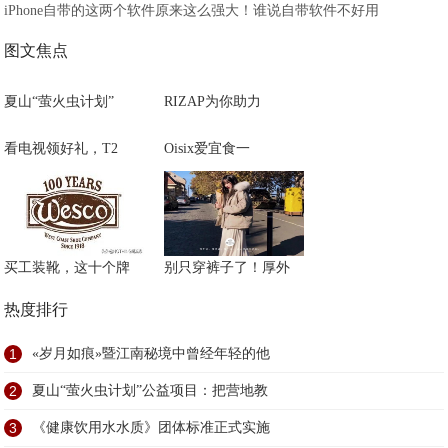
iPhone自带的这两个软件原来这么强大！谁说自带软件不好用
图文焦点
夏山“萤火虫计划”
RIZAP为你助力
看电视领好礼，T2
Oisix爱宜食一
买工装靴，这十个牌
别只穿裤子了！厚外
热度排行
1
«岁月如痕»暨江南秘境中曾经年轻的他
2
夏山“萤火虫计划”公益项目：把营地教
3
《健康饮用水水质》团体标准正式实施