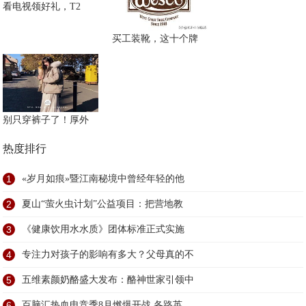
看电视领好礼，T2
买工装靴，这十个牌
别只穿裤子了！厚外
热度排行
1
«岁月如痕»暨江南秘境中曾经年轻的他
2
夏山“萤火虫计划”公益项目：把营地教
3
《健康饮用水水质》团体标准正式实施
4
专注力对孩子的影响有多大？父母真的不
5
五维素颜奶酪盛大发布：酪神世家引领中
6
百脑汇热血电竞季8月燃爆开战 各路英