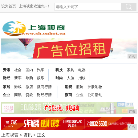
设为首页
上海视窗欢迎您~！
广告
资讯
社会
国内
汽车
科技
家具
电器
财经
新车
导购
娱乐
时尚
人脸
指纹
家居
游戏
微店
微商行情
消费
服饰
护肤彩妆
企业
商讯
贷款
财经行情
微商
企业
公司活动
广告
广告
上海视窗
>
资讯
> 正文