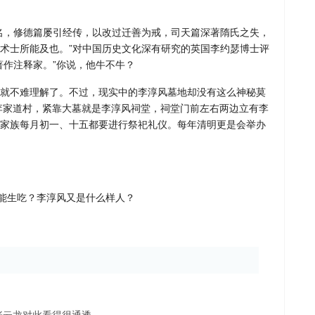
名，修德篇屡引经传，以改过迁善为戒，司天篇深著隋氏之失，
术士所能及也。”对中国历史文化深有研究的英国李约瑟博士评
著作注释家。”你说，他牛不牛？
就不难理解了。不过，现实中的李淳风墓地却没有这么神秘莫
镇李家道村，紧靠大墓就是李淳风祠堂，祠堂门前左右两边立有李
家族每月初一、十五都要进行祭祀礼仪。每年清明更是会举办