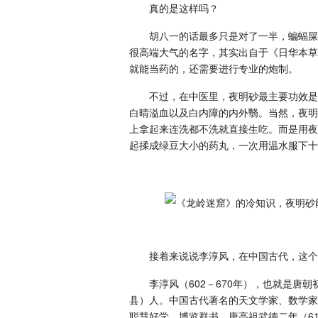
真的是这样吗？
胡八一的话最多只是对了一半，蝙蝠屎
很高端大气的名字，其实出自于《日华本草
就能当药的，还需要进行专业的炮制。
不过，在中医里，夜明砂最主要功效是
白晴溢血以及白内障的内外翳。当然，夜明
上拿起来连洗都不洗就直接生吃。而是用夜
起揉成绿豆大小的药丸，一次用温水服下十
接着来说说李淳风，在中国古代，这个
李淳风（602－670年），也就是唐
县）人。中国古代著名的天文学家、数学家
聪慧好学，博览群书。唐高祖武德二年（6