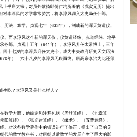
淳风上书唐太宗，对员外散骑郎傅仁均所著的《戊寅元历》提出
，但对李淳风的才学非常赞赏，将李淳风调入太史局任仕郎。
、历法、算学。贞观七年（633年），制成新的浑天黄道仪。
仪。而李淳风这个新的浑天仪，仪黄道经纬、赤道经纬、地平
承务郎。贞观十五年（641年），李淳风升任太常博士，三年
），四十七岁的李淳风升任太史令，成为中央政府研究天文历法
670年），六十八岁的李淳风无疾而终。唐高宗李治为此还颁
在数学方面，他编定和注释包括《周髀算经》、《九章算
侯阳算经》、《张丘建算经》、《缀术》、《五曹算经》、
经。对这些数学著作中的错误进行了修正，提出了自己的见
朝代的数学教科书，对唐朝以后数学的发展产生了巨大的影