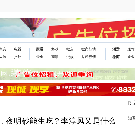
家具
电器
家居
游戏
微店
微商行情
消费
服饰
人脸
指纹
企业
商讯
贷款
财经行情
微商
企业
图
知
，夜明砂能生吃？李淳风又是什么