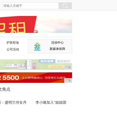
护肤彩妆
活动中心
广告
新媒体矩阵
公司活动
广告
广告
文焦点
否：盛明兰侍女丹
李小璐加入“姐姐团