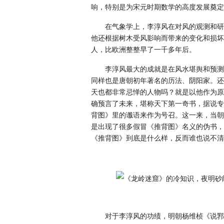
响，特别是为宋元时期数学的高度发展奠定
在气象学上，李淳风在对风的观测和研
他还根据树木受风影响而带来的变化和损坏
人，比欧洲整整早了一千多年后。
李淳风最大的成就是在风水堪舆和预测
同样也是唐朝初年著名的历法、阴阳家。还
天也都非常忌惮的人物吗？就是以他作为原
确预言了未来，堪称天下第一奇书，据说专
背图》里的谶语来作为号召。这一来，当朝
是出现了很多假冒《推背图》名义的伪书，
《推背图》到底是什么样，反而谁也说不清
对于李淳风的功绩，明朝杨维桢《说郛