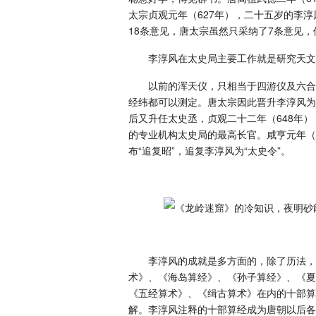
太宗贞观元年（627年），二十五岁的李
18条意见，唐太宗虽然只采纳了7条意见
李淳风在太史局主要工作就是研究天文
以前的浑天仪，只相当于四游仪及六合
经纬都可以测定。唐太宗因此晋升李淳风为
后又升任太史丞，贞观二十二年（648年
的专业机构太史局的最高长官。咸亨元年（
布“追复昭”，追复李淳风为“太史令”。
李淳风的成就是多方面的，除了历法，
术》、《海岛算经》、《孙子算经》、《夏
《五经算术》、《缉古算术》在内的十部算
解。李淳风注释的十部算经成为唐朝以后各