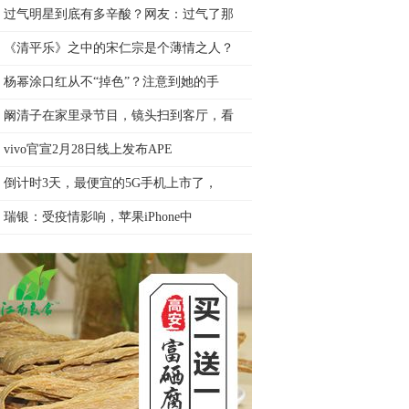
过气明星到底有多辛酸？网友：过气了那
《清平乐》之中的宋仁宗是个薄情之人？
杨幂涂口红从不“掉色”？注意到她的手
阚清子在家里录节目，镜头扫到客厅，看
vivo官宣2月28日线上发布APE
倒计时3天，最便宜的5G手机上市了，
瑞银：受疫情影响，苹果iPhone中