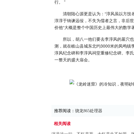
行。 ”
清朝陆心源更是认为：“淳风虽以方技
淳淳于纳谏远佞，不失为儒者之言，非后世
价他“大概是整个中国历史上最伟大的数学
所以，胡八一他们要去李淳风的墓穴也
测，就在岐山县城东北约3000米的凤鸣
淳风纪念碑和李淳风祠堂重修纪念碑。李氏
一整天的盛大庙会。
推荐阅读：
骁龙865处理器
相关阅读