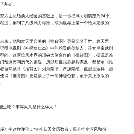
了基础。
究方面总结前人经验的基础上，进一步把风向明确定为24个。
程度，创制了八级风力标准，成为世界上第一个给风定级的
未来，他和袁天罡合著的《推背图》更是闻名于世。袁天罡，
记得电视剧《神探狄仁杰》中的蛇灵的创始人，连女皇帝武则
型的。这两位风水界的顶尖大佬合作的《推背图》，据说是准
门预测历朝历代的更迭，所以后世很多起兵谋反，都是拿《推
者自然就将《推背图》列为禁书，严加禁绝。但越是这样，越
使得《推背图》更是蒙上了一层神秘色彩，至于真正原版的
。
序》中这样评价：“古今知天文历数者，应首推李淳风和僧一