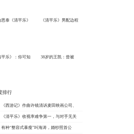
喻恩泰《清平乐》
《清平乐》男配边程
清平乐》：你可知
38岁的王凯：曾被
度排行
《西游记》作曲许镜清诉麦田映画公司、
《清平乐》收视率难争第一，与对手无关
有种“整容式暴瘦”叫海涛，婚纱照首公