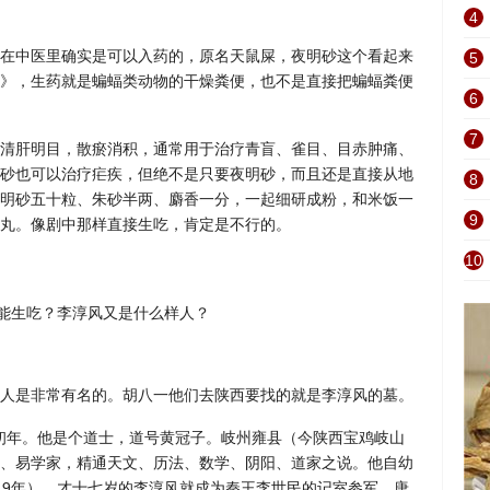
4
在中医里确实是可以入药的，原名天鼠屎，夜明砂这个看起来
5
》，生药就是蝙蝠类动物的干燥粪便，也不是直接把蝙蝠粪便
6
7
清肝明目，散瘀消积，通常用于治疗青盲、雀目、目赤肿痛、
砂也可以治疗疟疾，但绝不是只要夜明砂，而且还是直接从地
8
明砂五十粒、朱砂半两、麝香一分，一起细研成粉，和米饭一
9
丸。像剧中那样直接生吃，肯定是不行的。
10
人是非常有名的。胡八一他们去陕西要找的就是李淳风的墓。
朝初年。他是个道士，道号黄冠子。岐州雍县（今陕西宝鸡岐山
、易学家，精通天文、历法、数学、阴阳、道家之说。他自幼
19年），才十七岁的李淳风就成为秦王李世民的记室参军。唐