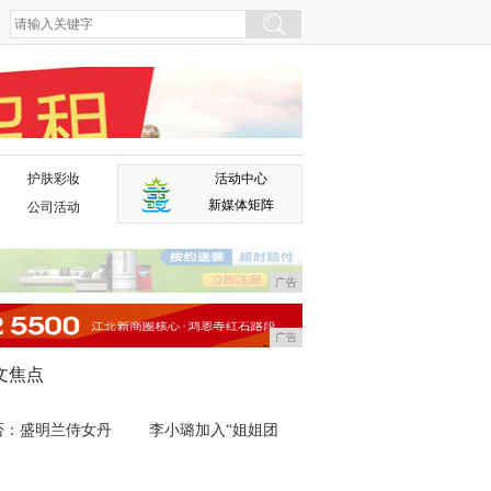
护肤彩妆
活动中心
广告
新媒体矩阵
公司活动
广告
广告
文焦点
否：盛明兰侍女丹
李小璐加入“姐姐团