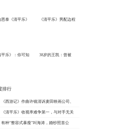
喻恩泰《清平乐》
《清平乐》男配边程
清平乐》：你可知
38岁的王凯：曾被
度排行
《西游记》作曲许镜清诉麦田映画公司、
《清平乐》收视率难争第一，与对手无关
有种“整容式暴瘦”叫海涛，婚纱照首公