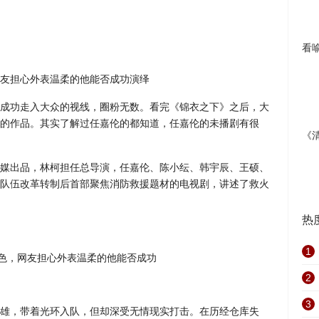
看
友担心外表温柔的他能否成功演绎
成功走入大众的视线，圈粉无数。看完《锦衣之下》之后，大
的作品。其实了解过任嘉伦的都知道，任嘉伦的未播剧有很
《
媒出品，林柯担任总导演，任嘉伦、陈小纭、韩宇辰、王硕、
队伍改革转制后首部聚焦消防救援题材的电视剧，讲述了救火
热
1
2
3
雄，带着光环入队，但却深受无情现实打击。在历经仓库失