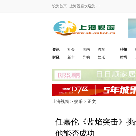
设为首页
上海视窗欢迎您~！
资讯
社会
国内
汽车
科技
财经
新车
导购
娱乐
时尚
上海视窗
>
娱乐
> 正文
任嘉伦《蓝焰突击》挑
他能否成功