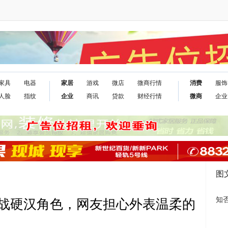
家具
电器
家居
游戏
微店
微商行情
消费
服饰
人脸
指纹
企业
商讯
贷款
财经行情
微商
企业
图
知
战硬汉角色，网友担心外表温柔的