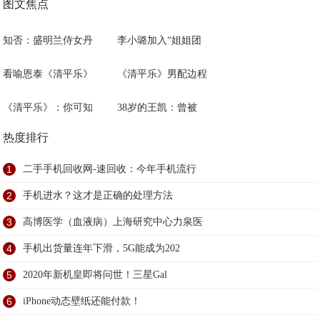
图文焦点
知否：盛明兰侍女丹
李小璐加入“姐姐团
看喻恩泰《清平乐》
《清平乐》男配边程
《清平乐》：你可知
38岁的王凯：曾被
热度排行
1
二手手机回收网-速回收：今年手机流行
2
手机进水？这才是正确的处理方法
3
高博医学（血液病）上海研究中心力泉医
4
手机出货量连年下滑，5G能成为202
5
2020年新机皇即将问世！三星Gal
6
iPhone动态壁纸还能付款！