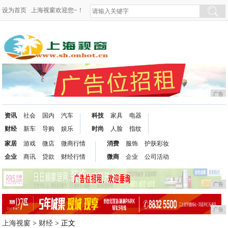
设为首页
上海视窗欢迎您~！
广告
资讯
社会
国内
汽车
科技
家具
电器
财经
新车
导购
娱乐
时尚
人脸
指纹
家居
游戏
微店
微商行情
消费
服饰
护肤彩妆
企业
商讯
贷款
财经行情
微商
企业
公司活动
广告
广告
上海视窗
>
财经
> 正文