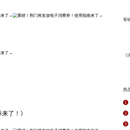
看
《
热
1
券来了！》
2
3