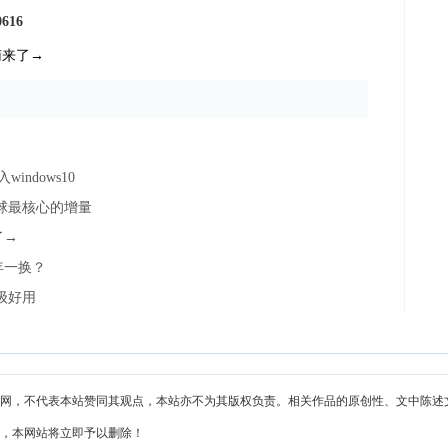
0616
ndows10
全球最核心的增量
了→
年一换？
级好用
网，不代表本站赞同其观点，本站亦不为其版权负责。相关作品的原创性、文中陈述
，本网站将立即予以删除！