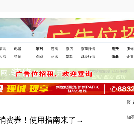
家具
电器
家居
游戏
微店
微商行情
消费
服饰
人脸
指纹
企业
商讯
贷款
财经行情
微商
企业
图
知
消费券！使用指南来了→