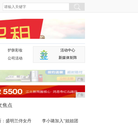
护肤彩妆
活动中心
广告
新媒体矩阵
公司活动
广告
广告
文焦点
否：盛明兰侍女丹
李小璐加入“姐姐团