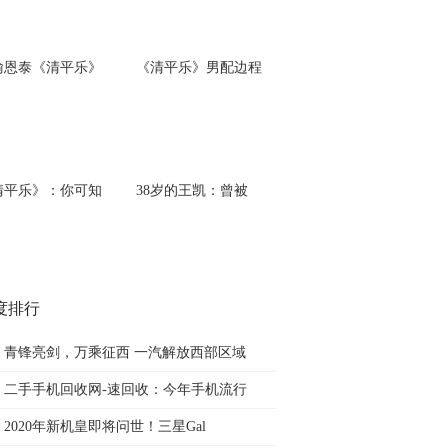
喻恩泰《清平乐》
《清平乐》男配边程
清平乐》：你可知
38岁的王凯：曾被
度排行
青锋亮剑，万乘征西 一汽解放西部区域
二手手机回收网-速回收：今年手机流行
2020年新机皇即将问世！三星Gal