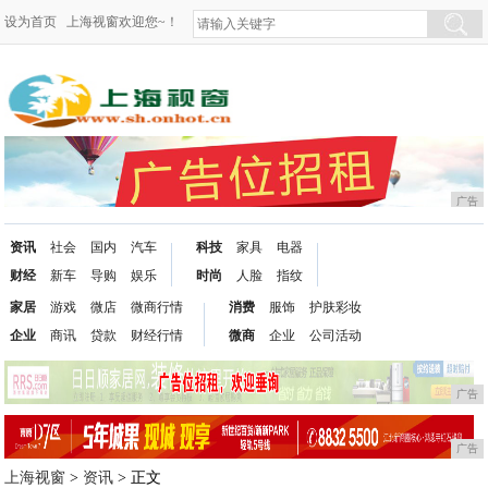
设为首页
上海视窗欢迎您~！
广告
资讯
社会
国内
汽车
科技
家具
电器
财经
新车
导购
娱乐
时尚
人脸
指纹
家居
游戏
微店
微商行情
消费
服饰
护肤彩妆
企业
商讯
贷款
财经行情
微商
企业
公司活动
广告
广告
上海视窗
>
资讯
> 正文