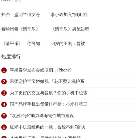
知否：盛明兰侍女丹
李小璐加入“姐姐团
看喻恩泰《清平乐》
《清平乐》男配边程
《清平乐》：你可知
38岁的王凯：曾被
热度排行
1
苹果春季发布会或取消，iPhone9
2
温柔宠护宝宝娇嫩肌 『花王婴儿洗护系
3
为了更好的交互与音质？你的手机中也该
4
国产品牌手机出货量排行榜：小米排第三
5
​“欧洲经验”助力珠海韧性城市建设
6
红米手机最经典的一款，曾经不到7百块