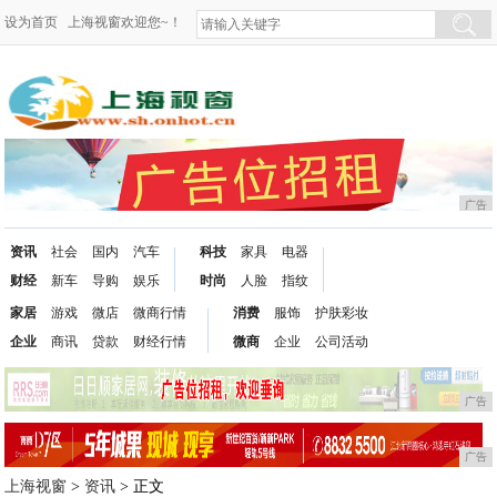
设为首页
上海视窗欢迎您~！
广告
资讯
社会
国内
汽车
科技
家具
电器
财经
新车
导购
娱乐
时尚
人脸
指纹
家居
游戏
微店
微商行情
消费
服饰
护肤彩妆
企业
商讯
贷款
财经行情
微商
企业
公司活动
广告
广告
上海视窗
>
资讯
> 正文