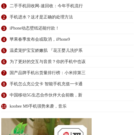
1
二手手机回收网-速回收：今年手机流行
2
手机进水？这才是正确的处理方法
3
iPhone动态壁纸还能付款！
4
苹果春季发布会或取消，iPhone9
5
温柔宠护宝宝娇嫩肌 『花王婴儿洗护系
6
为了更好的交互与音质？你的手机中也该
7
国产品牌手机出货量排行榜：小米排第三
8
手机怎么充公交卡 智能手机充值一卡通
9
中国移动5G生态合作伙伴大会前瞻，新
10
koobee M9手机强势来袭，音乐