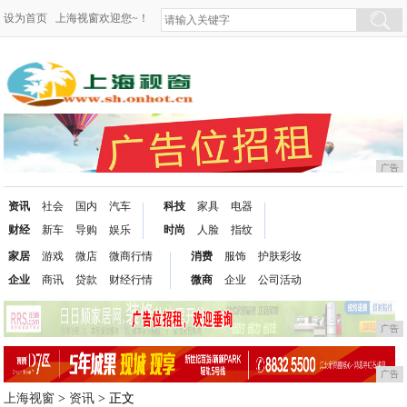
设为首页
上海视窗欢迎您~！
广告
资讯
社会
国内
汽车
科技
家具
电器
财经
新车
导购
娱乐
时尚
人脸
指纹
家居
游戏
微店
微商行情
消费
服饰
护肤彩妆
企业
商讯
贷款
财经行情
微商
企业
公司活动
广告
广告
上海视窗
>
资讯
> 正文