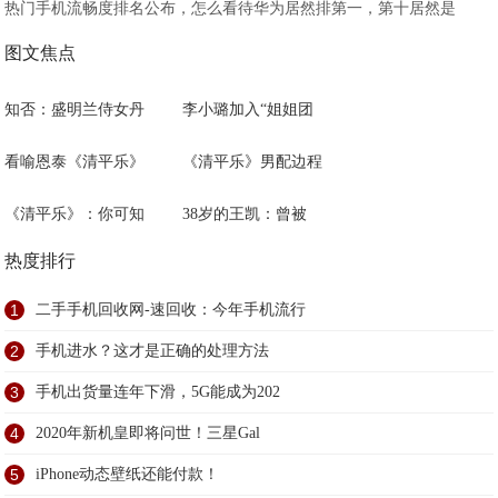
热门手机流畅度排名公布，怎么看待华为居然排第一，第十居然是
图文焦点
知否：盛明兰侍女丹
李小璐加入“姐姐团
看喻恩泰《清平乐》
《清平乐》男配边程
《清平乐》：你可知
38岁的王凯：曾被
热度排行
1
二手手机回收网-速回收：今年手机流行
2
手机进水？这才是正确的处理方法
3
手机出货量连年下滑，5G能成为202
4
2020年新机皇即将问世！三星Gal
5
iPhone动态壁纸还能付款！