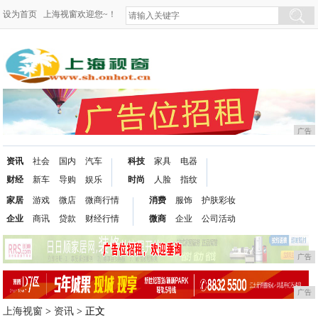
设为首页
上海视窗欢迎您~！
广告
资讯
社会
国内
汽车
科技
家具
电器
财经
新车
导购
娱乐
时尚
人脸
指纹
家居
游戏
微店
微商行情
消费
服饰
护肤彩妆
企业
商讯
贷款
财经行情
微商
企业
公司活动
广告
广告
上海视窗
>
资讯
> 正文