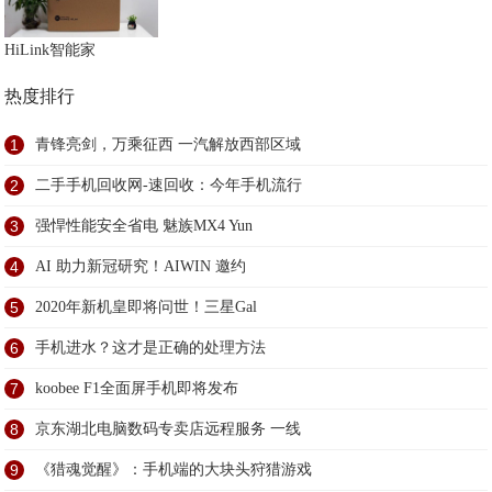
HiLink智能家
热度排行
1
青锋亮剑，万乘征西 一汽解放西部区域
2
二手手机回收网-速回收：今年手机流行
3
强悍性能安全省电 魅族MX4 Yun
4
AI 助力新冠研究！AIWIN 邀约
5
2020年新机皇即将问世！三星Gal
6
手机进水？这才是正确的处理方法
7
koobee F1全面屏手机即将发布
8
京东湖北电脑数码专卖店远程服务 一线
9
《猎魂觉醒》：手机端的大块头狩猎游戏