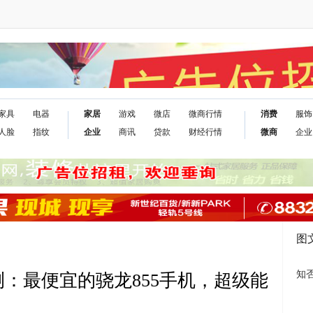
家具
电器
家居
游戏
微店
微商行情
消费
服饰
人脸
指纹
企业
商讯
贷款
财经行情
微商
企业
图
知
评测：最便宜的骁龙855手机，超级能