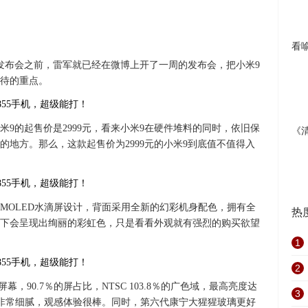
看
发布会之前，雷军就已经在微博上开了一周的发布会，把小米9
待的重点。
9的起售价是2999元，看来小米9在硬件堆料的同时，依旧保
《
地方。那么，这款起售价为2999元的小米9到底值不值得入
寸AMOLED水滴屏设计，背面采用全新的幻彩机身配色，拥有全
热
下会呈现出绚丽的彩虹色，只是看看外观就有强烈的购买欲望
1
2
幕，90.7％的屏占比，NTSC 103.8％的广色域，最高亮度达
3
度，屏幕非常细腻，观感体验很棒。同时，第六代康宁大猩猩玻璃更好