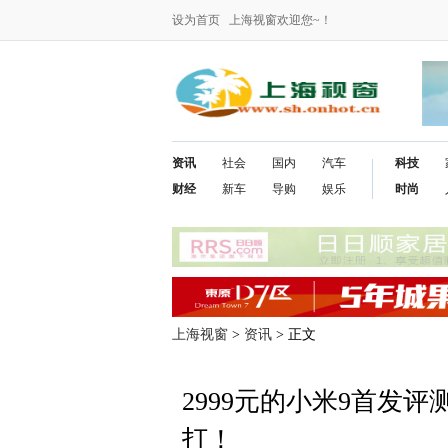
设为首页
上海视窗欢迎您~！
资讯
社会
国内
汽车
科技
财经
新车
导购
娱乐
时尚
上海视窗
>
资讯
> 正文
2999元的小米9首发
打！