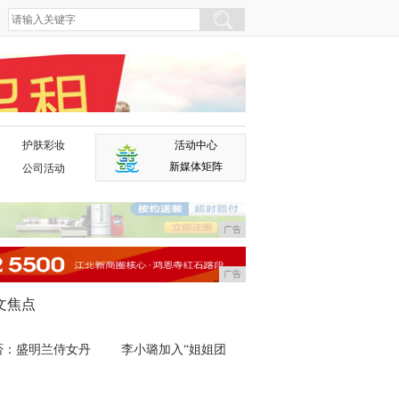
护肤彩妆
活动中心
广告
新媒体矩阵
公司活动
广告
广告
文焦点
否：盛明兰侍女丹
李小璐加入“姐姐团