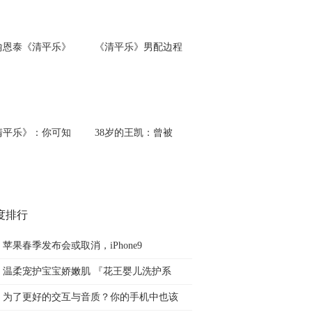
喻恩泰《清平乐》
《清平乐》男配边程
清平乐》：你可知
38岁的王凯：曾被
度排行
苹果春季发布会或取消，iPhone9
温柔宠护宝宝娇嫩肌 『花王婴儿洗护系
为了更好的交互与音质？你的手机中也该