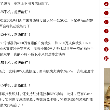
了50％，基本上不用考虑贴膜了。
4
5
骁龙800系列近年来升级幅度最大的一款SOC。不仅是7nm的制
6
雷军会称其超级能打了！
7
8
6传感器的4800万像素的广角镜头，和1200万人像镜头+1600
7分，排名直接冲进第三名，看来小米9当之无愧是世界一流的拍照手
9
的水平，真的不得不感叹小米的进步之快啊！
10
0毫安，支持20W无线快充，而有线快充功率为27W，充电速度非
幕指纹识别，还支持红外遥控和NFC功能，此外，还有Game
场景，实时调度系统资源，有效避免卡顿，将骁龙855的游戏性能
最大的福音了！